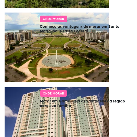
ONDE MORAR
Conheça as vantagens de morar em Santa
Maria, no Distrito Federal
ONDE MORAR
Morar em Gama: veja as vantagens da região
para sua família