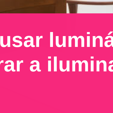
sar luminár
ar a ilumin