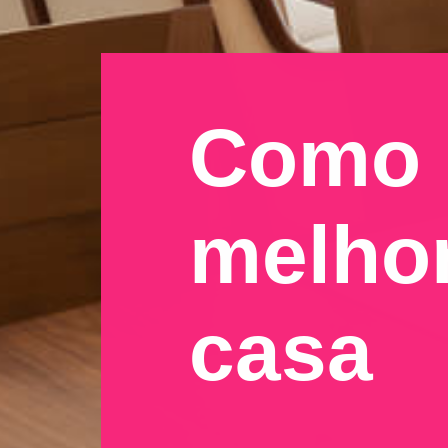
Como u
melhor
casa