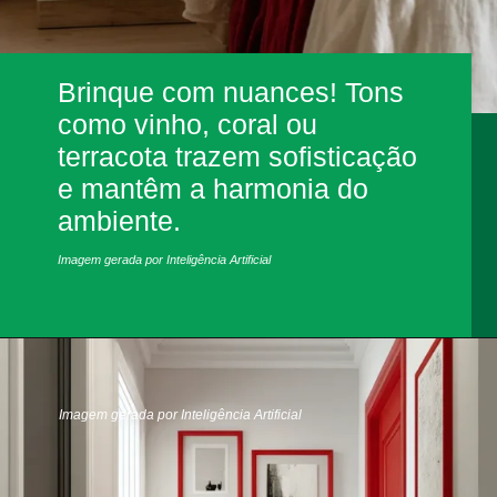
Brinque com nuances! Tons
como vinho, coral ou
terracota trazem sofisticação
e mantêm a harmonia do
ambiente.