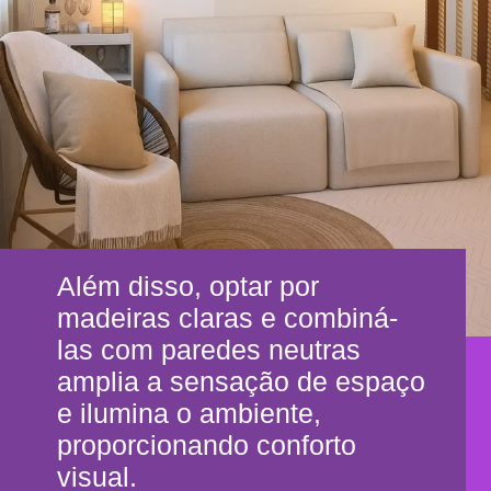
Além disso, optar por
madeiras claras e combiná-
las com paredes neutras
amplia a sensação de espaço
e ilumina o ambiente,
proporcionando conforto
visual.