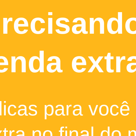
precisand
enda extr
dicas para você
xtra no final do