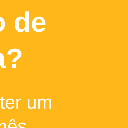
o de
a?
 ter um
 mês