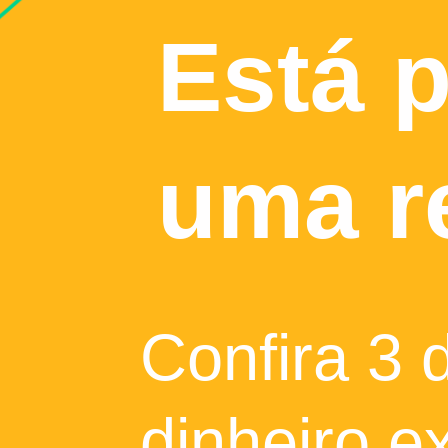
Está 
uma r
Confira 3 
dinheiro e