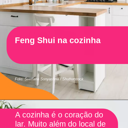
Feng Shui na cozinha
Foto: Svetlana Sonyashna / Shutterstock
A cozinha é o coração do
lar. Muito além do local de