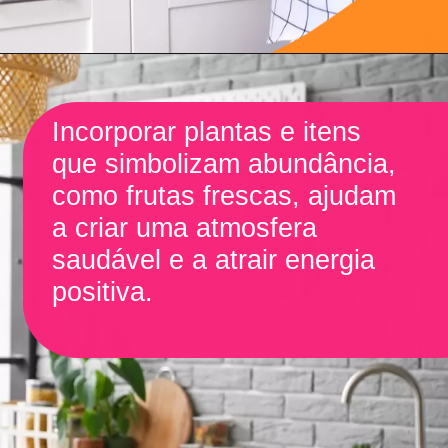
Incorporar plantas e itens
que simbolizam abundância,
como frutas frescas, ajudam
a criar uma atmosfera
saudável e a atrair energia
positiva.