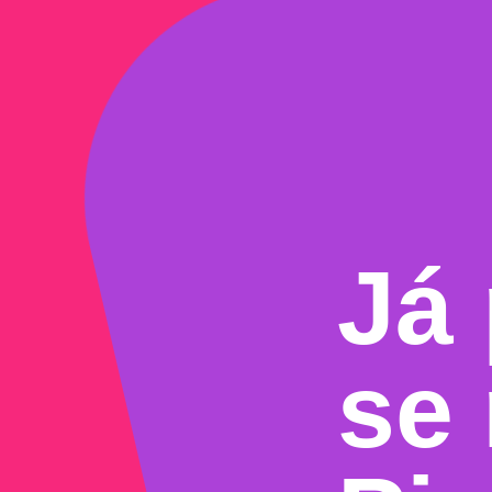
Já
se