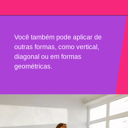
Você também pode aplicar de
outras formas, como vertical,
diagonal ou em formas
geométricas.