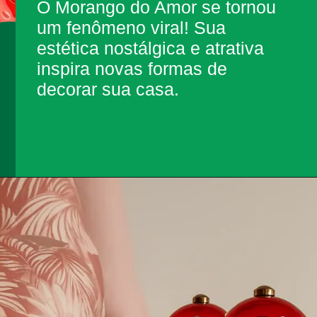
O Morango do Amor se tornou
um fenômeno viral! Sua
estética nostálgica e atrativa
inspira novas formas de
decorar sua casa.