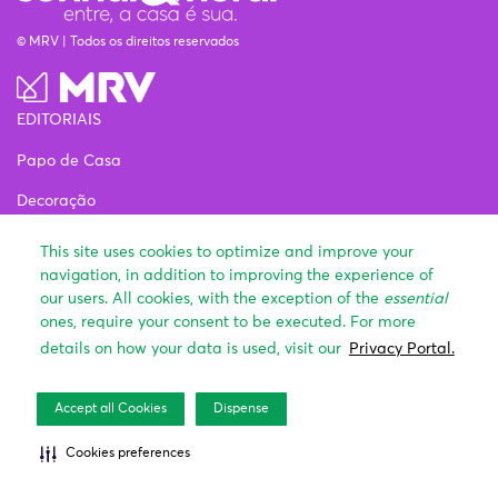
© MRV | Todos os direitos reservados
EDITORIAIS
Papo de Casa
Decoração
Estilo de vida
This site uses cookies to optimize and improve your
navigation, in addition to improving the experience of
Comprando um Apê
our users. All cookies, with the exception of the
essential
Onde Morar
ones, require your consent to be executed. For more
details on how your data is used, visit our
Privacy Portal.
INSTITUCIONAL
Sobre o Sonhar&Morar
Accept all Cookies
Dispense
Fale com a Redação
Cookies preferences
Papo de Casa
Decoração
Estilo de vida
Comprando um 