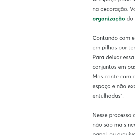
na decoração. Vo
organização
do 
Contando com es
em pilhas por te
Para deixar essa 
conjuntos em pas
Mas conte com ca
espaço e não exa
entulhadas”.
Nesse processo 
não são mais ne
papel, ou arquiv