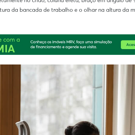
tamente no chão, coluna ereta, braço em ângulo de 
tura da bancada de trabalho e o olhar na altura da 