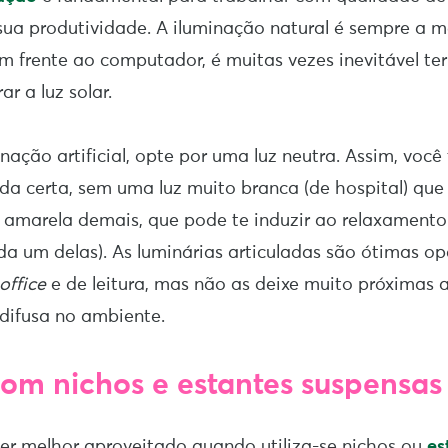
sua produtividade. A iluminação natural é sempre a m
 frente ao computador, é muitas vezes inevitável te
rar a luz solar.
nação artificial, opte por uma luz neutra. Assim, você
da certa, sem uma luz muito branca (de hospital) que
amarela demais, que pode te induzir ao relaxamento
da um delas). As luminárias articuladas são ótimas o
office
e de leitura, mas não as deixe muito próximas a
 difusa no ambiente.
om nichos e estantes suspensas
er melhor aproveitado quando utiliza-se nichos ou
es