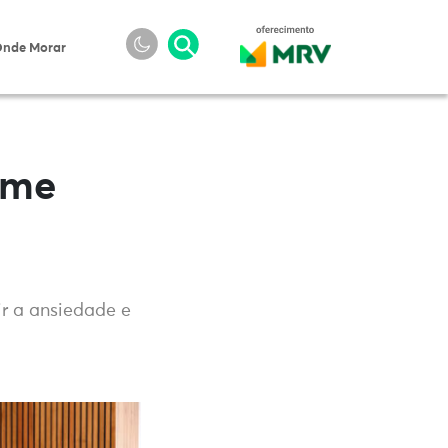
nde Morar
ome
r a ansiedade e