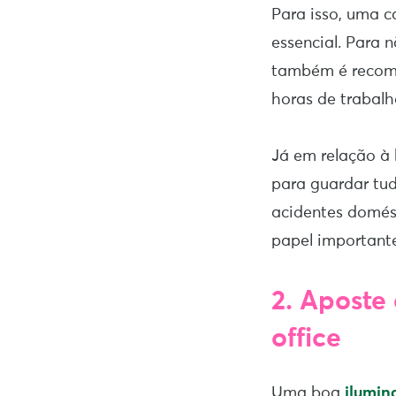
Para isso, uma c
essencial. Para 
também é recome
horas de trabal
Já em relação à 
para guardar tud
acidentes domést
papel important
2.
Aposte
office
Uma boa
ilumin