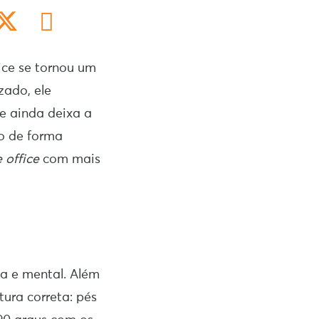
ice se tornou um
zado, ele
e ainda deixa a
ço de forma
 office
com mais
ca e mental. Além
ura correta: pés