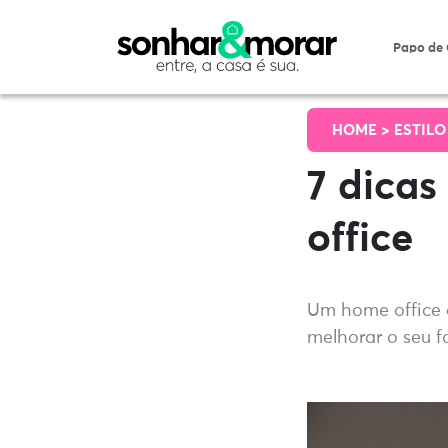
Papo de
HOME >
ESTILO
7 dicas
office
Um home office 
melhorar o seu f