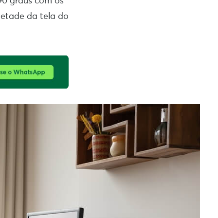
90 graus com os
metade da tela do