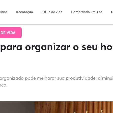
 Casa
Decoração
Estilo de vida
Comprando um Apê
O
 DE VIDA
 para organizar o seu h
organizado pode melhorar sua produtividade, diminui
oco.