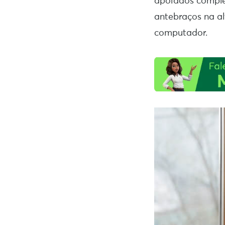
apoiados comple
antebraços na al
computador.