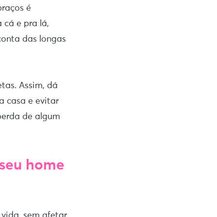
braços é
 cá e pra lá,
conta das longas
etas. Assim, dá
a casa e evitar
 perda de algum
 seu home
vida, sem afetar