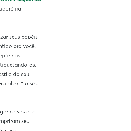
judará na
zar seus papéis
ntido pra você.
separe os
etiquetando-as.
stilo do seu
sual de “coisas
gar coisas que
umpriram seu
ia, como