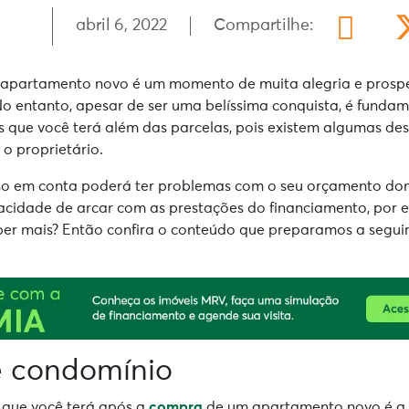
abril 6, 2022
Compartilhe:
 apartamento novo é um momento de muita alegria e prospe
o entanto, apesar de ser uma belíssima conquista, é funda
s que você terá além das parcelas, pois existem algumas de
 o proprietário.
so em conta poderá ter problemas com o seu orçamento do
acidade de arcar com as prestações do financiamento, por 
er mais? Então confira o conteúdo que preparamos a seguir
de condomínio
que você terá após a
compra
de um apartamento novo é a 