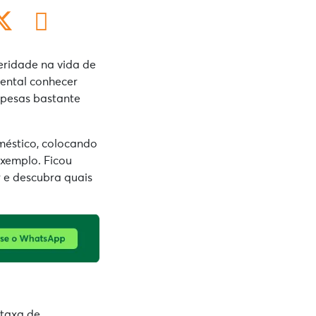
ridade na vida de
mental conhecer
spesas bastante
méstico, colocando
exemplo. Ficou
 e descubra quais
taxa de