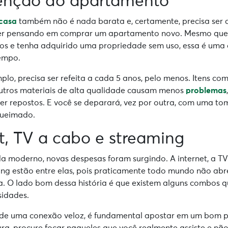
enção do apartamento
casa
também não é nada barata e, certamente, precisa ser 
ver pensando em comprar um apartamento novo. Mesmo que
s e tenha adquirido uma propriedade sem uso, essa é uma d
empo.
plo, precisa ser refeita a cada 5 anos, pelo menos. Itens co
utros materiais de alta qualidade causam menos
problemas
er repostos. E você se deparará, vez por outra, com uma to
queimado.
et, TV a cabo e streaming
da moderno, novas despesas foram surgindo. A internet, a TV
ing estão entre elas, pois praticamente todo mundo não abr
sa. O lado bom dessa história é que existem alguns combos
sidades.
 de uma conexão veloz, é fundamental apostar em um bom 
ura, procure focar naqueles que você realmente assiste e nã