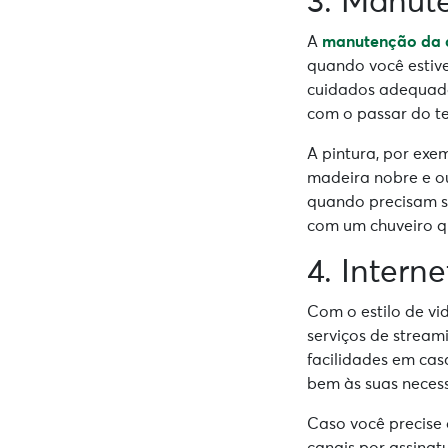
3. Manut
A
manutenção da 
quando você esti
cuidados adequado
com o passar do t
A pintura, por exem
madeira nobre e o
quando precisam s
com um chuveiro 
4. Intern
Com o estilo de vi
serviços de stream
facilidades em ca
bem às suas neces
Caso você precise
canais por assinat