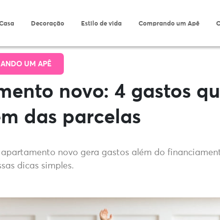
 Casa
Decoração
Estilo de vida
Comprando um Apê
O
ANDO UM APÊ
mento novo: 4 gastos qu
ém das parcelas
apartamento novo gera gastos além do financiament
sas dicas simples.