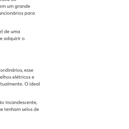
a em um grande
uncionários para
el de uma
e adquirir o
ordinários, esse
lhos elétricos e
atualmente. O ideal
o incandescente,
ue tenham selos de