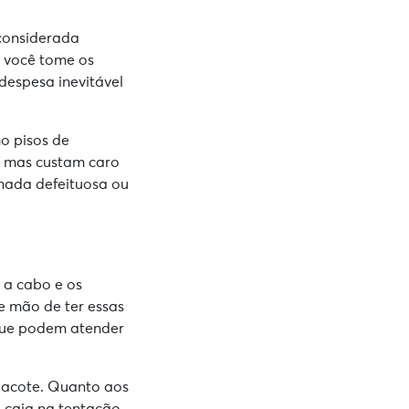
considerada
 você tome os
espesa inevitável
mo pisos de
, mas custam caro
mada defeituosa ou
 a cabo e os
e mão de ter essas
 que podem atender
pacote. Quanto aos
o caia na tentação