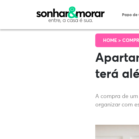
Papo de
HOME >
COMPR
Aparta
terá al
A compra de um 
organizar com es