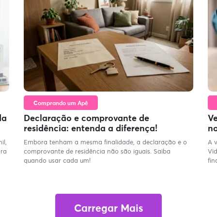
Comprando um Apê
da
Declaração e comprovante de
Ve
residência: entenda a diferença!
no
il,
Embora tenham a mesma finalidade, a declaração e o
A 
ara
comprovante de residência não são iguais. Saiba
Vi
quando usar cada um!
fi
Carregar Mais