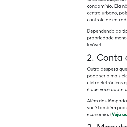
condomínio. Ela n
centro urbano, poi
controle de entrada
Dependendo do tip
propriedade menor.
imóvel.
2. Conta 
Outra despesa que 
pode ser o mais el
eletroeletrônicos 
é que você adote a
Além das lâmpadas
você também pode i
economia. (
Veja a