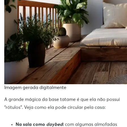
Imagem gerada digitalmente
A grande mágica da base tatame é que ela não possui
“rótulos”. Veja como ela pode circular pela casa:
Na sala como
daybed
:
com algumas almofadas