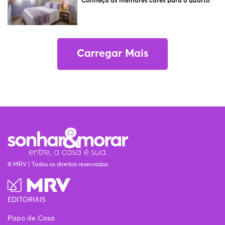
Conheça as melhores cores para o quarto
Carregar Mais
© MRV | Todos os direitos reservados
EDITORIAIS
Papo de Casa