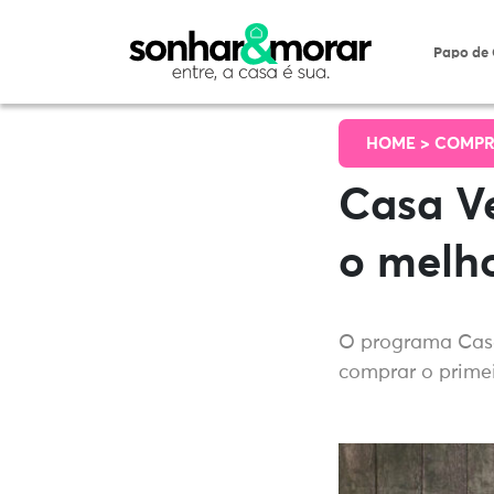
Papo de
HOME >
COMPR
Casa V
o melho
O programa Casa
comprar o primei