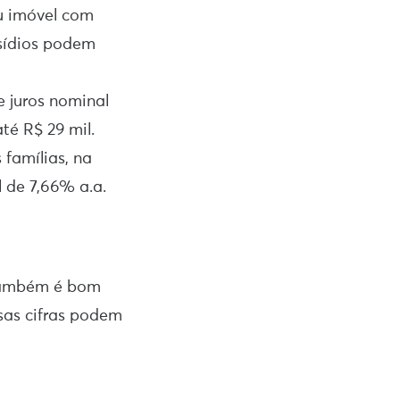
u imóvel com
bsídios podem
e juros nominal
té R$ 29 mil.
 famílias, na
l de 7,66% a.a.
 também é bom
ssas cifras podem