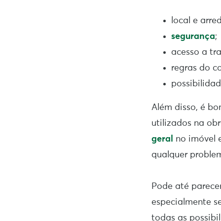
local e arre
segurança
;
acesso a tra
regras do co
possibilidad
Além disso, é bo
utilizados na ob
geral
no imóvel e
qualquer problem
Pode até parecer
especialmente se
todas as possibi