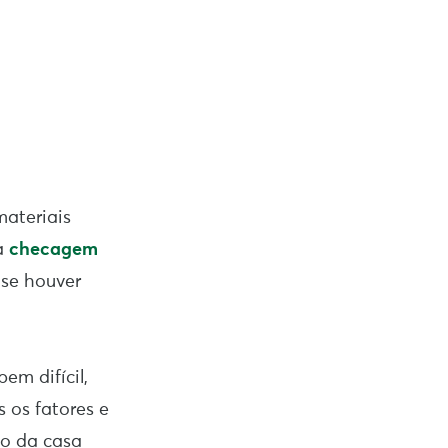
materiais
ma
checagem
 se houver
em difícil,
 os fatores e
ho da casa