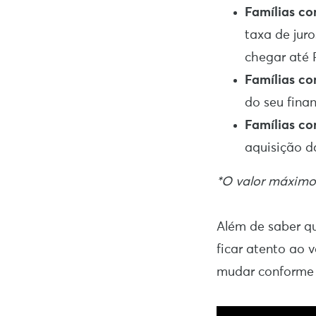
Famílias co
taxa de jur
chegar até 
Famílias co
do seu fina
Famílias co
aquisição d
*O valor máximo 
Além de saber q
ficar atento ao 
mudar conforme 