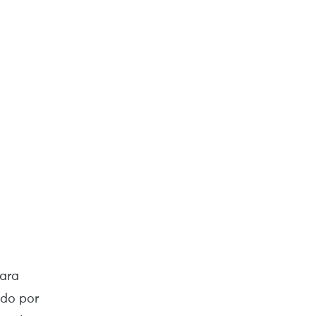
para
ado por