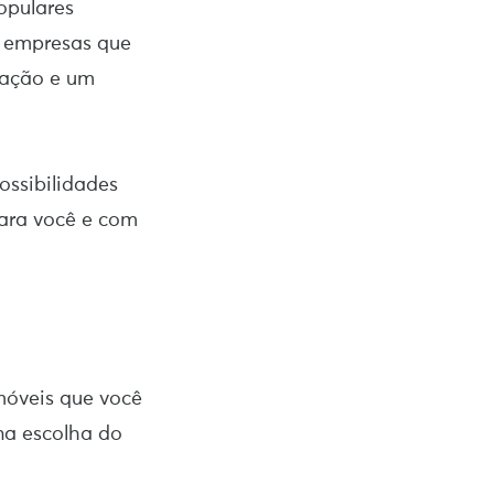
opulares
 e empresas que
zação e um
ossibilidades
para você e com
imóveis que você
 na escolha do