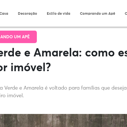
 Casa
Decoração
Estilo de vida
Comprando um Apê
O
ANDO UM APÊ
erde e Amarela: como e
r imóvel?
 Verde e Amarela é voltado para famílias que deseja
ro imóvel.