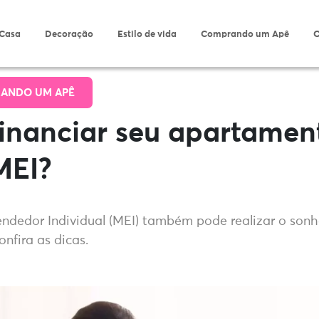
 Casa
Decoração
Estilo de vida
Comprando um Apê
O
ANDO UM APÊ
inanciar seu apartamen
MEI?
dedor Individual (MEI) também pode realizar o sonh
onfira as dicas.