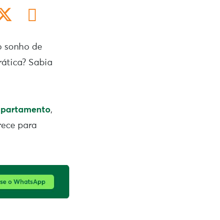
o sonho de
rática? Sabia
 apartamento
,
rece para