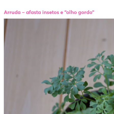
Arruda
–
afasta insetos e “olho gordo”