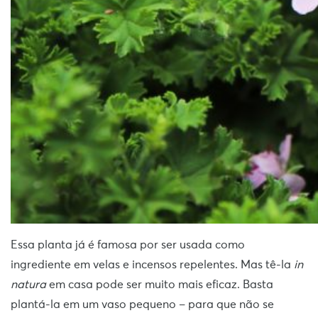
Essa planta já é famosa por ser usada como
ingrediente em velas e incensos repelentes. Mas tê-la
in
natura
em casa pode ser muito mais eficaz. Basta
plantá-la em um vaso pequeno – para que não se