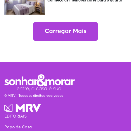
Conheça as melhores cores para o quarto
Carregar Mais
© MRV | Todos os direitos reservados
EDITORIAIS
Papo de Casa