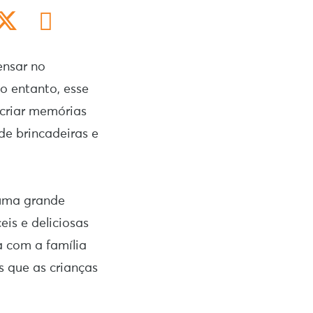
ensar no
o entanto, esse
 criar memórias
de brincadeiras e
m uma grande
eis e deliciosas
 com a família
s que as crianças