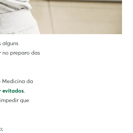
s alguns
r no preparo das
e Medicina da
 evitados
.
impedir que
o;