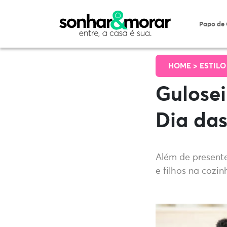
Papo de
HOME >
ESTILO
Gulosei
Dia das
Além de presente
e filhos na cozin