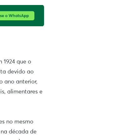
m 1924 que o
ta devido ao
 ano anterior,
s, alimentares e
rdes no mesmo
a na década de