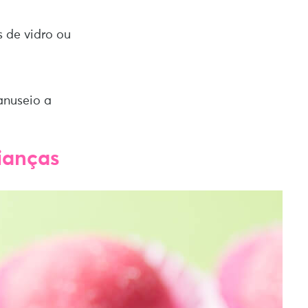
s de vidro ou
anuseio a
ianças