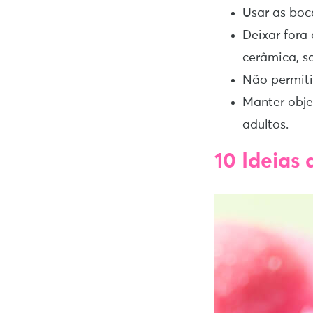
Usar as boc
Deixar fora 
cerâmica, s
Não permiti
Manter obje
adultos.
10
Ideias 