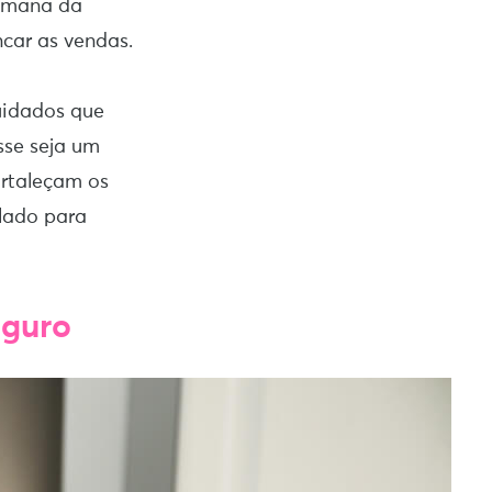
Semana da
car as vendas.
uidados que
sse seja um
ortaleçam os
 lado para
eguro