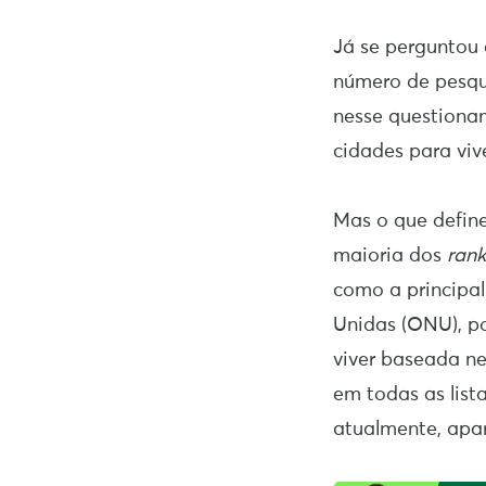
Já se perguntou 
número de pesqui
nesse questionam
cidades para vi
Mas o que defin
maioria dos
rank
como a principal
Unidas (ONU), po
viver baseada ne
em todas as list
atualmente, ap