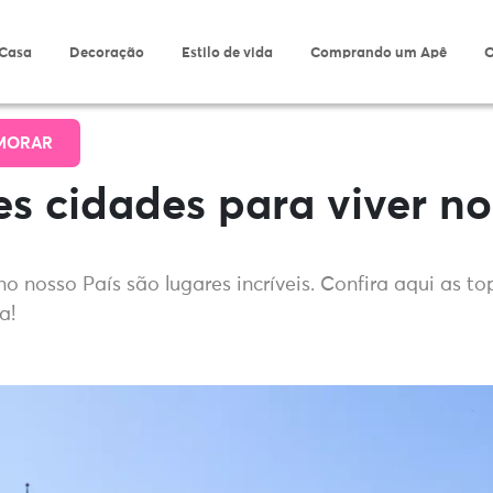
 Casa
Decoração
Estilo de vida
Comprando um Apê
O
MORAR
s cidades para viver no
no nosso País são lugares incríveis. Confira aqui as t
a!