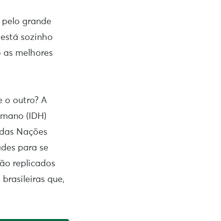
r pelo grande
 está sozinho
o as melhores
 o outro? A
umano (IDH)
 das Nações
ades para se
ão replicados
brasileiras que,