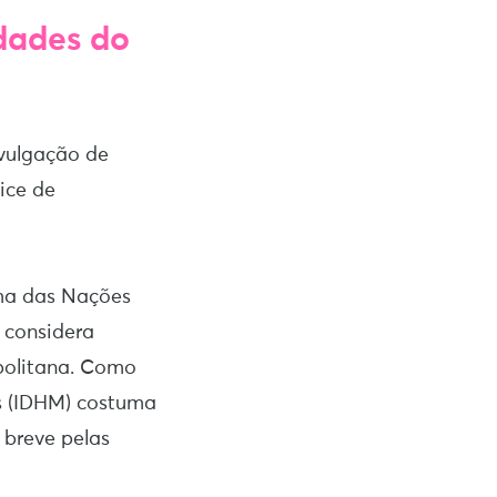
dades do
ivulgação de
ice de
ama das Nações
 considera
politana. Como
s (IDHM) costuma
 breve pelas