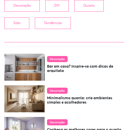
Decoração
DIY
Quarto
Sala
Tendências
Decoração
Bar em casa? Inspire-se com dicas de
arquiteta
Decoração
Minimalismo quente: crie ambientes
simples e acolhedores
Decoração
Conheça as melhores cores para o quarto