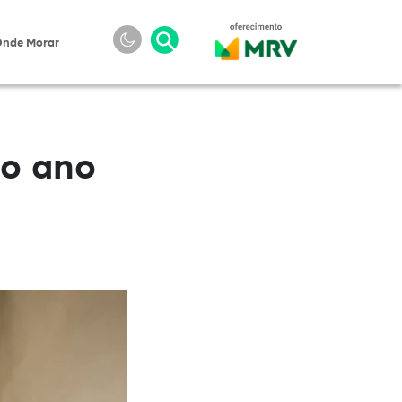
nde Morar
do ano