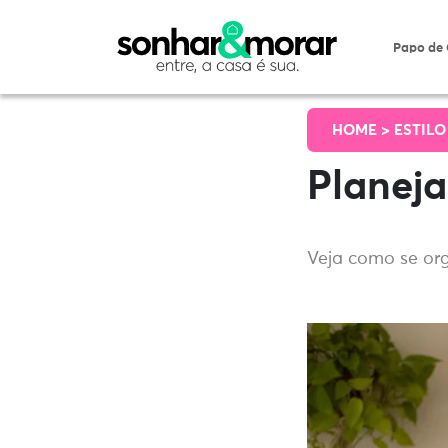
Papo de
HOME >
ESTILO
Planej
Veja como se org