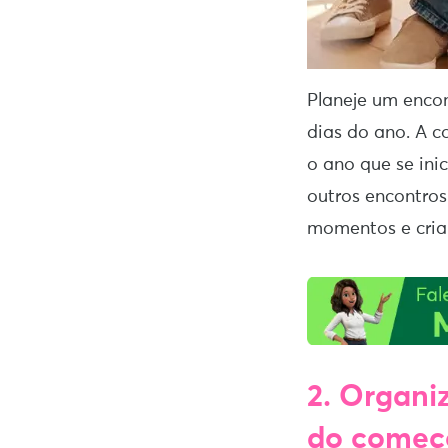
Planeje um encon
dias do ano. A c
o ano que se ini
outros encontros
momentos e cria
2. Organi
do começ