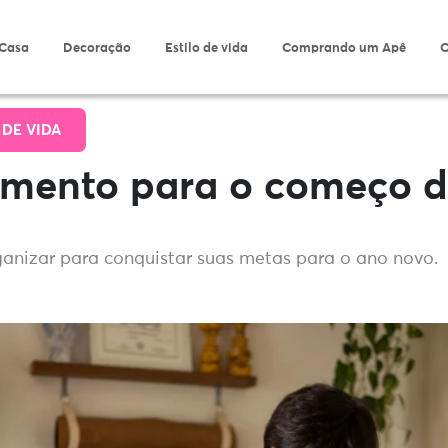
 Casa
Decoração
Estilo de vida
Comprando um Apê
O
 DE VIDA
amento para o começo 
anizar para conquistar suas metas para o ano novo.