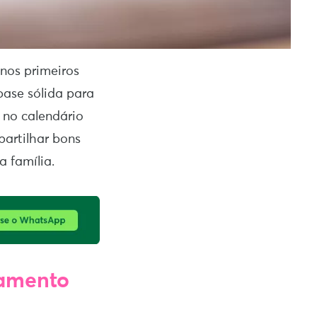
 nos primeiros
base sólida para
e no calendário
artilhar bons
 família.
jamento