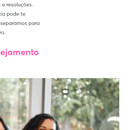
e resoluções.
ia pode te
ue separamos para
ro.
anejamento