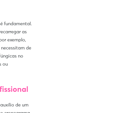
é fundamental.
recarregar as
por exemplo,
, necessitam de
fúngicas no
s ou
issional
 auxílio de um