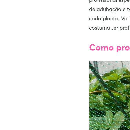
profissional esp
de adubação e te
cada planta. Voc
costuma ter prof
Como prot