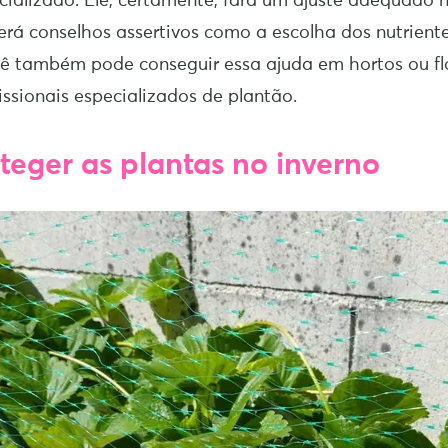
ecializado. Ele, certamente, fará um ajuste adequado
rá conselhos assertivos como a escolha dos nutriente
ê também pode conseguir essa ajuda em hortos ou flo
issionais especializados de plantão.
eger as plantas no inverno