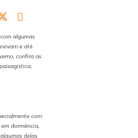
s com algumas
revivam e até
erno, confira as
paisagística.
specialmente com
m em dormência,
, algumas delas