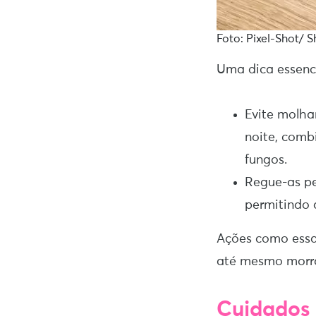
Foto: Pixel-Shot/ S
Uma dica essenci
Evite molha
noite, comb
fungos.
Regue-as pe
permitindo 
Ações como essa
até mesmo morra
Cuidados 