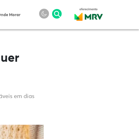
nde Morar
quer
áveis em dias