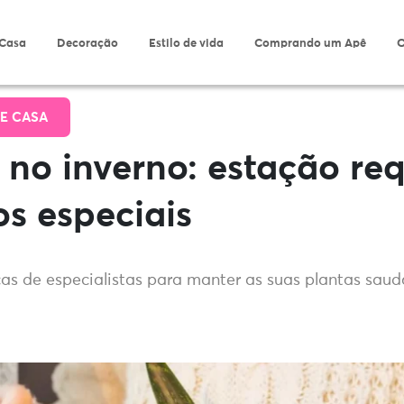
 Casa
Decoração
Estilo de vida
Comprando um Apê
O
E CASA
 no inverno: estação re
s especiais
as de especialistas para manter as suas plantas saud