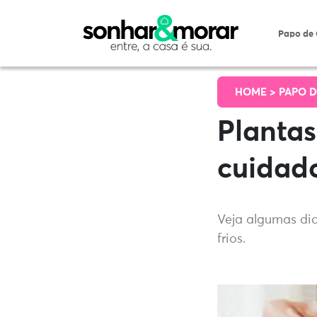
Papo de
HOME >
PAPO D
Plantas
cuidado
Veja algumas dic
frios.