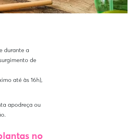
de durante a
 surgimento de
imo até às 16h),
nta apodreça ou
o.
plantas no