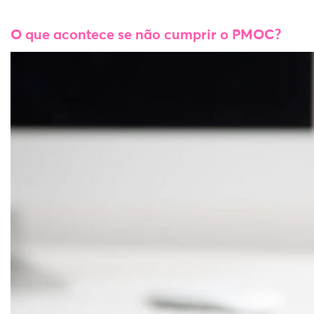
O que acontece se não cumprir o PMOC?