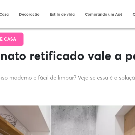
 Casa
Decoração
Estilo de vida
Comprando um Apê
O
E CASA
nato retificado vale a 
so moderno e fácil de limpar? Veja se essa é a soluçã