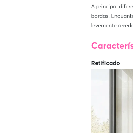
A principal dife
bordas. Enquanto
levemente arred
Caracterí
Retificado