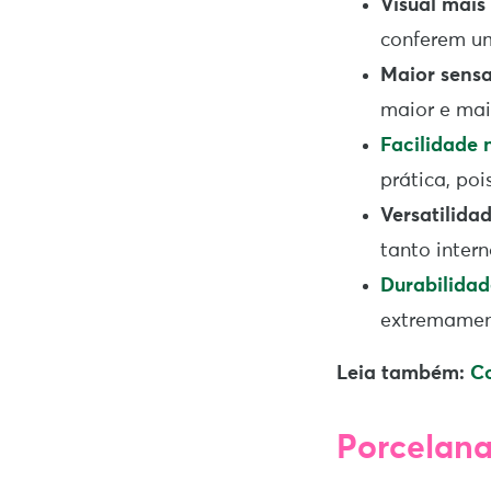
Visual mais
conferem u
Maior sens
maior e mai
Facilidade 
prática, poi
Versatilidad
tanto inter
Durabilidad
extremament
Leia também:
C
Porcelana