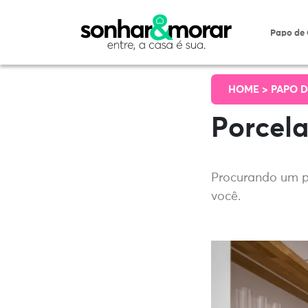
Papo de
HOME >
PAPO D
Porcela
Procurando um pi
você.