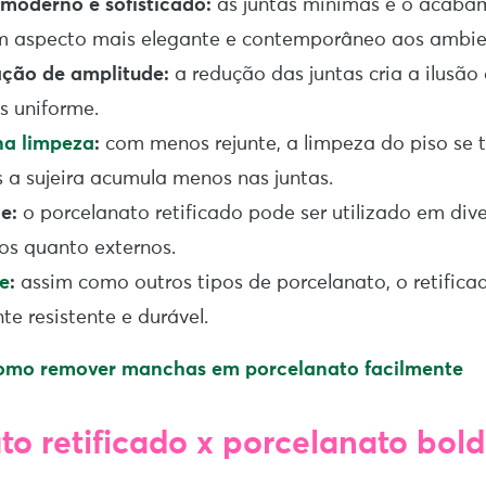
 moderno e sofisticado:
as juntas mínimas e o acaba
m aspecto mais elegante e contemporâneo aos ambie
ação de amplitude:
a redução das juntas cria a ilusã
s uniforme.
na limpeza
:
com menos rejunte, a limpeza do piso se 
s a sujeira acumula menos nas juntas.
e:
o porcelanato retificado pode ser utilizado em div
nos quanto externos.
e
:
assim como outros tipos de porcelanato, o retifica
e resistente e durável.
omo remover manchas em porcelanato facilmente
to retificado x porcelanato bold