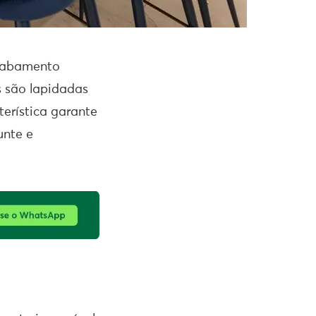
acabamento
s são lapidadas
terística garante
unte e