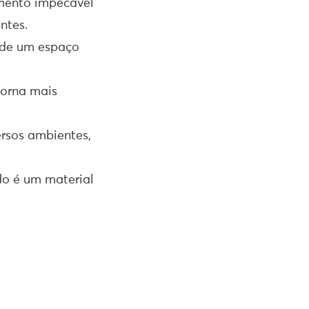
mento impecável
ntes.
o de um espaço
torna mais
ersos ambientes,
do é um material