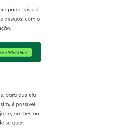
m painel visual
is desejos, com o
zação.
s, para que ela
sim, é possível
ejos e, ao mesmo
de se quer.