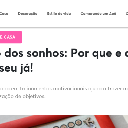
 Casa
Decoração
Estilo de vida
Comprando um Apê
O
E CASA
 dos sonhos: Por que e
seu já!
zada em treinamentos motivacionais ajuda a trazer ma
ização de objetivos.