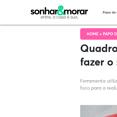
Papo de
HOME >
PAPO D
Quadro
fazer o 
Ferramenta utili
foco para a real