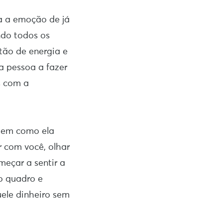
a a emoção de já
ndo todos os
tão de energia e
 a pessoa a fazer
s com a
 em como ela
r com você, olhar
meçar a sentir a
o quadro e
ele dinheiro sem