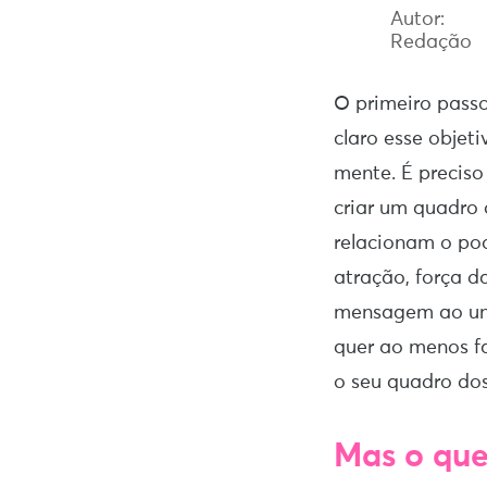
Autor:
Redação
O primeiro passo
claro esse objet
mente. É preciso
criar um quadro 
relacionam o pod
atração, força d
mensagem ao uni
quer ao menos fa
o seu quadro do
Mas o que