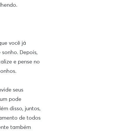
lhendo.
que você já
 sonho. Depois,
alize e pense no
sonhos.
nvide seus
, um pode
ém disso, juntos,
ajamento de todos
mente também