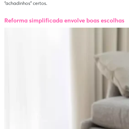
“achadinhos” certos.
Reforma simplificada envolve boas escolhas