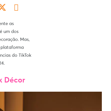
ente as
k é um dos
coração. Mas,
a plataforma
ncias do TikTok
24.
k Décor