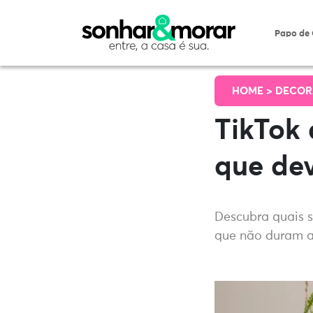
Papo de
HOME >
DECOR
TikTok 
que de
Descubra quais s
que não duram a