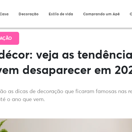
 Casa
Decoração
Estilo de vida
Comprando um Apê
O
AÇÃO
décor: veja as tendência
vem desaparecer em 20
ão as dicas de decoração que ficaram famosas nas re
té o ano que vem.