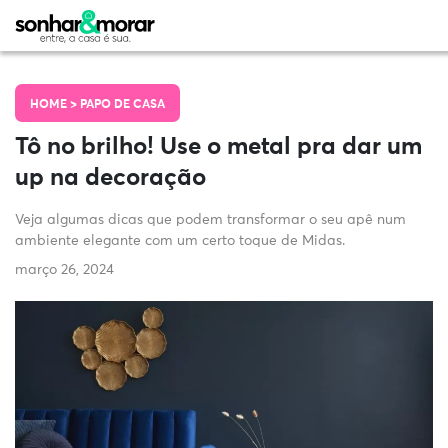
HOME >
PAPO DE CASA
Tô no brilho! Use o metal pra dar um
up na decoração
Veja algumas dicas que podem transformar o seu apê num
ambiente elegante com um certo toque de Midas.
março 26, 2024