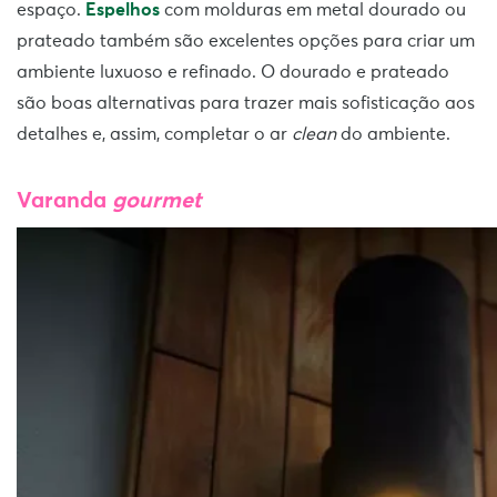
espaço.
Espelhos
com molduras em metal dourado ou
prateado também são excelentes opções para criar um
ambiente luxuoso e refinado. O dourado e prateado
são boas alternativas para trazer mais sofisticação aos
detalhes e, assim, completar o ar
clean
do ambiente.
Varanda
gourmet