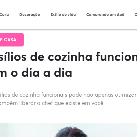
 Casa
Decoração
Estilo de vida
Comprando um Apê
O
E CASA
sílios de cozinha funcio
am o dia a dia
sílios de cozinha funcionais pode não apenas otimizar
também liberar o chef que existe em você!