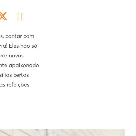
as, contar com
ia! Eles não só
orar novos
ente apaixonado
ílios certos
as refeições