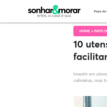
Papo de
HOME >
PAPO D
10 uten
facilit
Investir em uten
culinárias, mas 