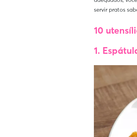
adequados, você
servir pratos sab
10 utensíl
1. Espátul