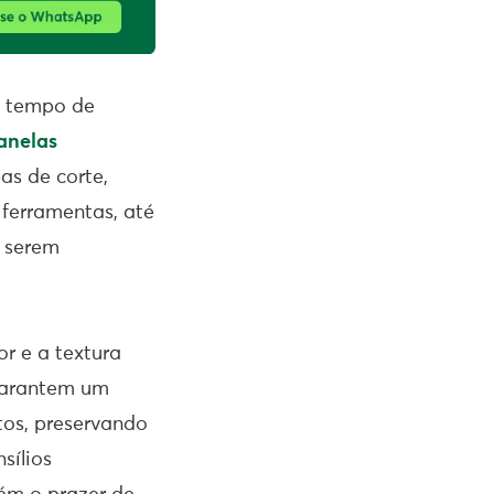
 o tempo de
anelas
as de corte,
ferramentas, até
e serem
or e a textura
 garantem um
tos, preservando
sílios