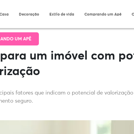
 Casa
Decoração
Estilo de vida
Comprando um Apê
O
ANDO UM APÊ
 para um imóvel com po
rização
cipais fatores que indicam o potencial de valorizaçã
mento seguro.