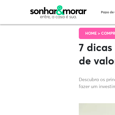
Papo de
HOME >
COMPR
7 dicas
de valo
Descubra os prin
fazer um investi