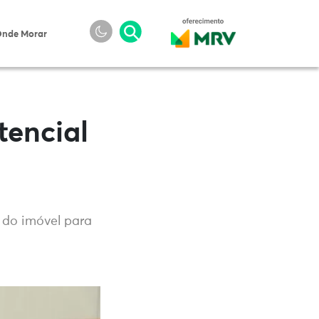
nde Morar
tencial
o do imóvel para