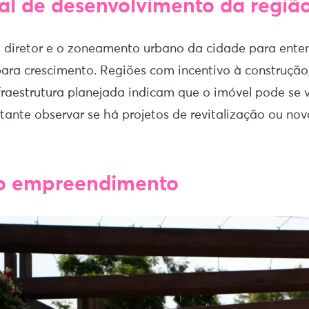
ial de desenvolvimento da regiã
o diretor e o zoneamento urbano da cidade para ente
para crescimento. Regiões com incentivo à construção
nfraestrutura planejada indicam que o imóvel pode se v
nte observar se há projetos de revitalização ou nova
 do empreendimento