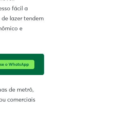
sso fácil a
s de lazer tendem
onômico e
has de metrô,
 ou comerciais