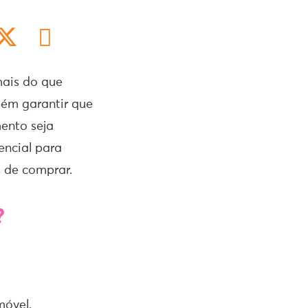
mais do que
bém garantir que
mento seja
encial para
s de comprar.
?
móvel.