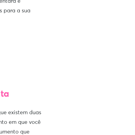
entará e
s para a sua
ta
que existem duas
nto em que você
cumento que