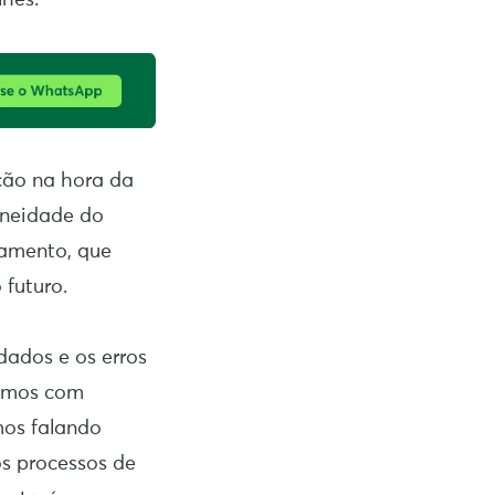
ção na hora da
oneidade do
gamento, que
 futuro.
dados e os erros
remos com
mos falando
os processos de