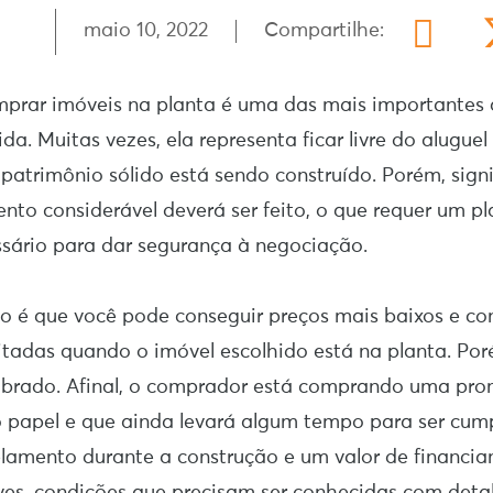
maio 10, 2022
Compartilhe:
mprar imóveis na planta é uma das mais importantes
da. Muitas vezes, ela representa ficar livre do alugue
 patrimônio sólido está sendo construído. Porém, sig
nto considerável deverá ser feito, o que requer um p
sário para dar segurança à negociação.
o é que você pode conseguir preços mais baixos e co
tadas quando o imóvel escolhido está na planta. Poré
brado. Afinal, o comprador está comprando uma pro
o papel e que ainda levará algum tempo para ser cum
elamento durante a construção e um valor de financi
es, condições que precisam ser conhecidas com detal