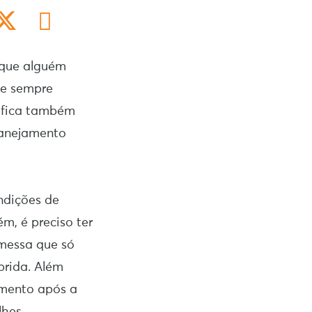
 que alguém
l e sempre
nifica também
lanejamento
ndições de
m, é preciso ter
messa que só
prida. Além
amento após a
hes.