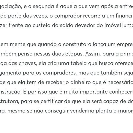
egociação, e a segunda é aquela que vem após a entr
de parte das vezes, o comprador recorre a um finan
zer frente ao custeio do saldo devedor do imóvel junt
r em mente que quando a construtora lança um empr
também pensa nessas duas etapas. Assim, para a prime
ga das chaves, ela cria uma tabela que busca oferec
gamento para os compradores, mas que também sej
e que ela tem de receber o dinheiro que é necessári
strução. É por isso que é muito importante conhecer
trutora, para se certificar de que ela será capaz de da
a, mesmo se não conseguir vender na planta a maior