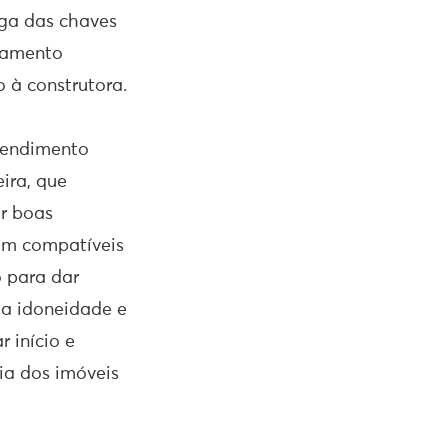
ega das chaves
ciamento
o à construtora.
eendimento
ira, que
er boas
am compatíveis
o para dar
 a idoneidade e
r início e
ia dos imóveis