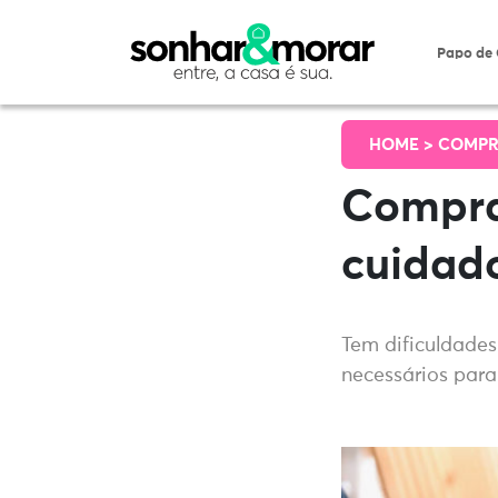
Papo de
HOME >
COMPR
Compra
cuidado
Tem dificuldades
necessários par