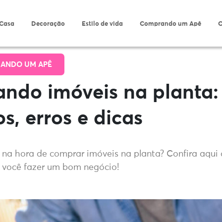
 Casa
Decoração
Estilo de vida
Comprando um Apê
O
ANDO UM APÊ
ndo imóveis na planta:
s, erros e dicas
 na hora de comprar imóveis na planta? Confira aqui
a você fazer um bom negócio!