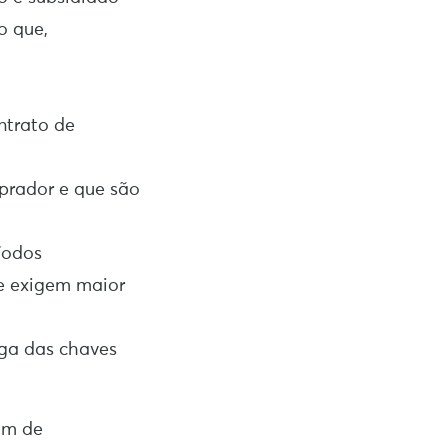
o que,
ntrato de
prador e que são
íodos
ue exigem maior
ga das chaves
am de