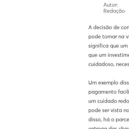
Autor:
Redação
A decisão de co
pode tomar na vi
significa que um
que um investime
cuidadoso, neces
Um exemplo diss
pagamento facili
um cuidado redo
pode ser vista n
disso, há o parc
entrega das chav