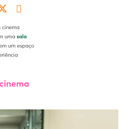
m cinema
 em uma
sala
o em um espaço
eriência
u cinema