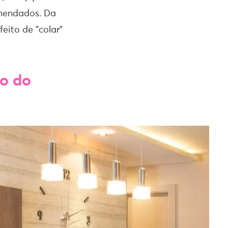
omendados. Da
eito de ”colar”
o do