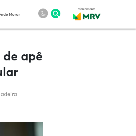
nde Morar
a de apê
lar
dadeira