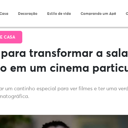
 Casa
Decoração
Estilo de vida
Comprando um Apê
O
E CASA
 para transformar a sal
o em um cinema particu
 um cantinho especial para ver filmes e ter uma ver
matográfica.