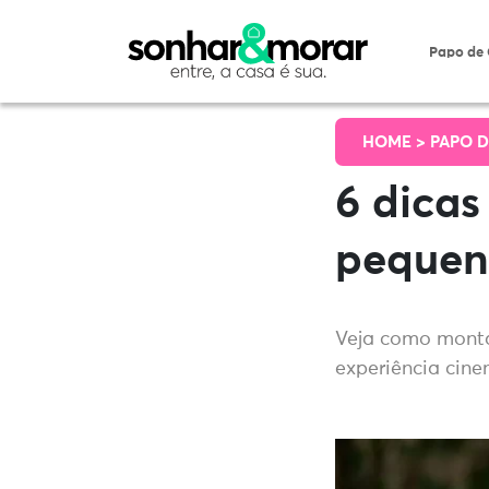
Papo de
HOME >
PAPO D
6 dicas
pequen
Veja como montar
experiência cine