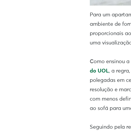
Para um aparta
ambiente de form
proporcionais ao
uma visualização
Como ensinou a a
do UOL
, a regra
polegadas em cen
resolução e mar
com menos defin
ao sofá para um
Seguindo pela r