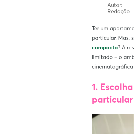
Autor:
Redação
Ter um apartame
particular. Mas,
compacta
? A re
limitado – o amb
cinematográfica
1. Escolh
particula