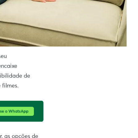
seu
encaixe
bilidade de
 filmes.
r, as opções de