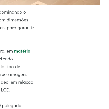
 dominando o
 com dimensões
as, para garantir
ura, em
matéria
ertendo
do tipo de
erece imagens
ideal em relação
 LCD.
0 polegadas.