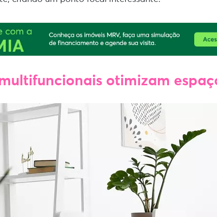
 multifuncionais otimizam espaç