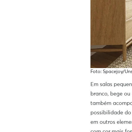
Foto: Spacejoy/Un
Em salas pequen
branco, bege ou 
também acompanh
possibilidade do
em outros eleme
com cor mais for