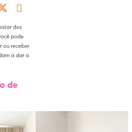
estar dos
 você pode
r ou receber
udam a dar a
ão de