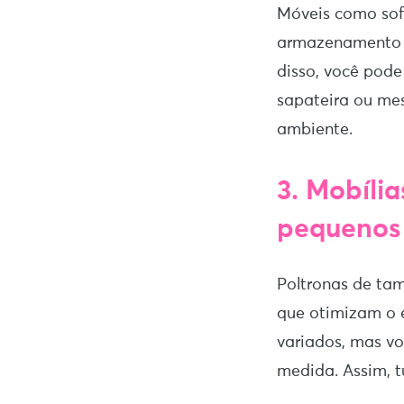
Móveis como sof
armazenamento o
disso, você pod
sapateira ou mes
ambiente.
3. Mobíli
pequenos
Poltronas de tam
que otimizam o 
variados, mas v
medida. Assim, t