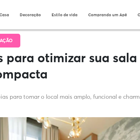
 Casa
Decoração
Estilo de vida
Comprando um Apê
O
AÇÃO
s para otimizar sua sala
compacta
ias para tornar o local mais amplo, funcional e charm