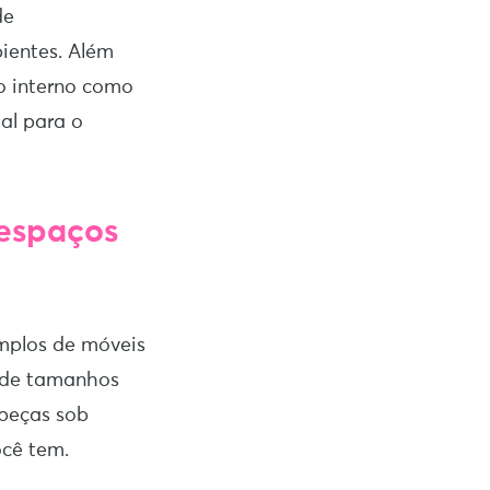
de
ientes. Além
o interno como
al para o
 espaços
emplos de móveis
s de tamanhos
 peças sob
ocê tem.