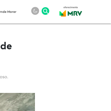
nde Morar
 de
oso.