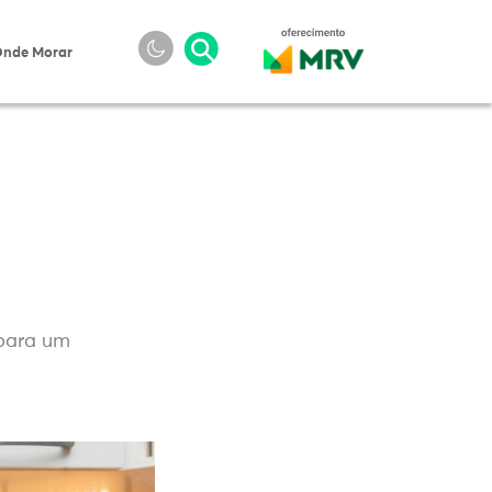
nde Morar
 para um