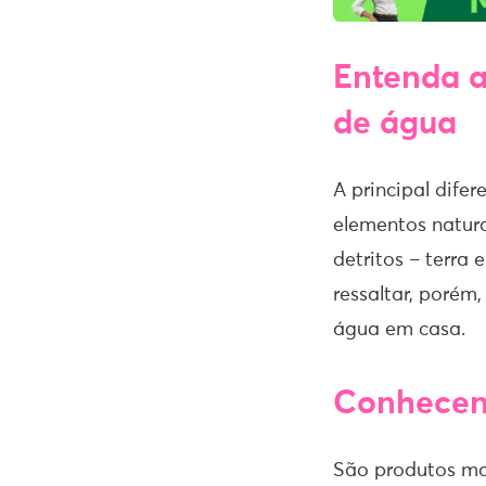
Entenda as
de água
A principal dife
elementos natura
detritos – terra
ressaltar, porém
água em casa.
Conhecend
São produtos mai