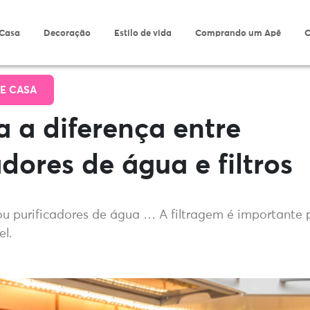
 Casa
Decoração
Estilo de vida
Comprando um Apê
O
E CASA
 a diferença entre
adores de água e filtros
 ou purificadores de água … A filtragem é importante
l.