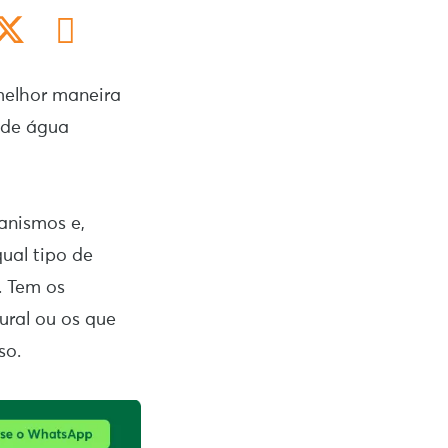
 melhor maneira
 de água
anismos e,
ual tipo de
. Tem os
ural ou os que
so.