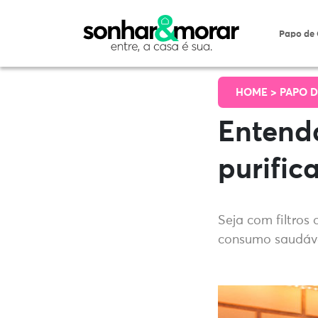
Papo de
HOME >
PAPO D
Entenda
purific
Seja com filtros
consumo saudáve