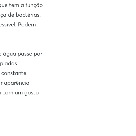
 que tem a função
nça de bactérias.
essível. Podem
de água passe por
opladas
r constante
ar aparência
ua com um gosto