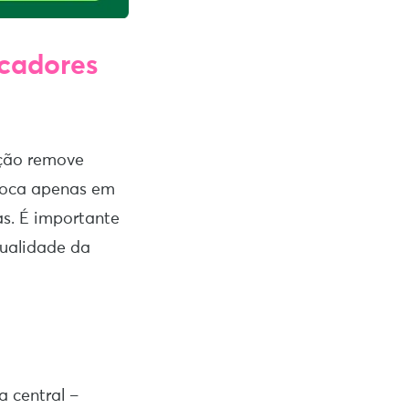
icadores
ação remove
 foca apenas em
as. É importante
qualidade da
 central –