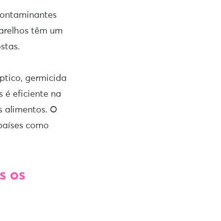
contaminantes
aparelhos têm um
stas.
ptico, germicida
 é eficiente na
s alimentos. O
 países como
s os