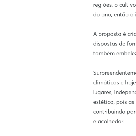
regiões, o culti
do ano, então a 
A proposta é cri
dispostas de for
também embeleza
Surpreendentemen
climáticas e ho
lugares, indepen
estética, pois a
contribuindo par
e acolhedor.