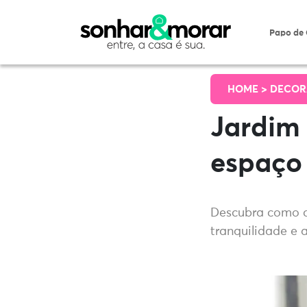
Papo de
HOME >
DECOR
Jardim 
espaço 
Descubra como cr
tranquilidade e 