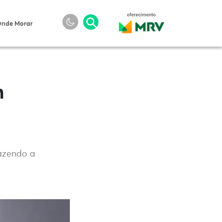
nde Morar
m
razendo a