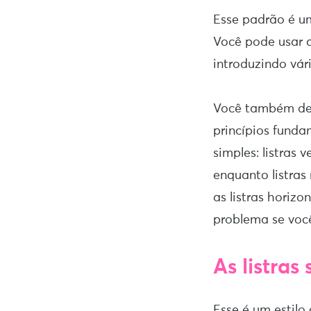
Esse padrão é um
Você pode usar a
introduzindo vár
Você também dev
princípios funda
simples: listras 
enquanto listras
as listras horiz
problema se voc
As listra
Esse é um estilo