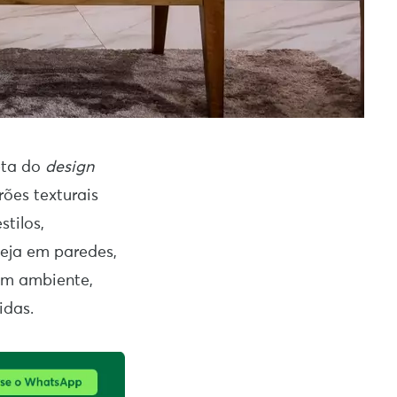
reta do
design
rões texturais
tilos,
Seja em paredes,
 um ambiente,
idas.