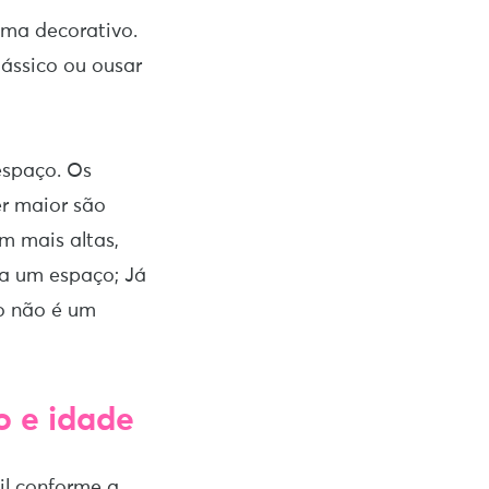
ema decorativo.
lássico ou ousar
espaço. Os
er maior são
em mais altas,
 a um espaço; Já
so não é um
o e idade
il conforme a