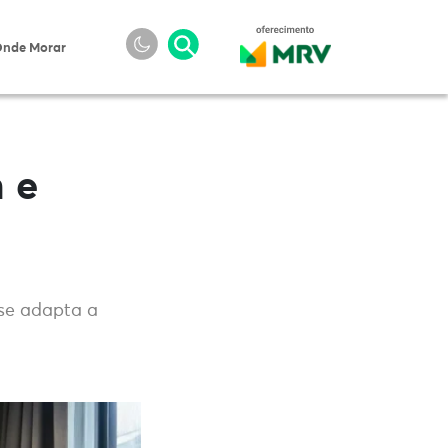
nde Morar
 e
 se adapta a