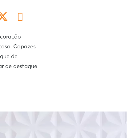
decoração
 casa. Capazes
oque de
ar de destaque