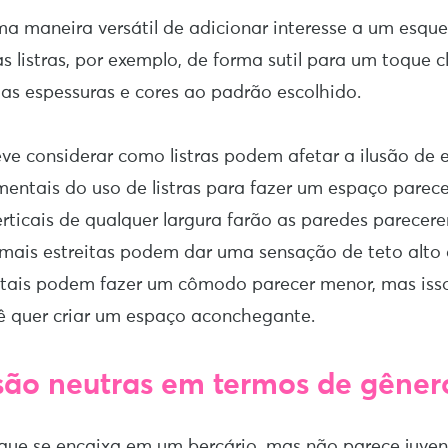
a maneira versátil de adicionar interesse a um esqu
s listras, por exemplo, de forma sutil para um toque c
ias espessuras e cores ao padrão escolhido.
e considerar como listras podem afetar a ilusão de 
mentais do uso de listras para fazer um espaço parec
verticais de qualquer largura farão as paredes parecer
 mais estreitas podem dar uma sensação de teto alto
ontais podem fazer um cômodo parecer menor, mas is
ê quer criar um espaço aconchegante.
s são neutras em termos de gêner
 que se encaixa em um berçário, mas não parece juven