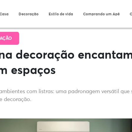
 Casa
Decoração
Estilo de vida
Comprando um Apê
O
AÇÃO
s na decoração encantam
m espaços
ambientes com listras: uma padronagem versátil que
de decoração.