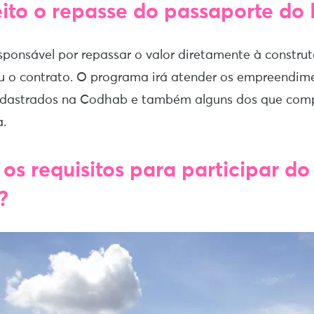
ito o repasse do passaporte do
ponsável por repassar o valor diretamente à constru
u o contrato. O programa irá atender os empreendim
cadastrados na Codhab e também alguns dos que co
a.
os requisitos para participar do
?