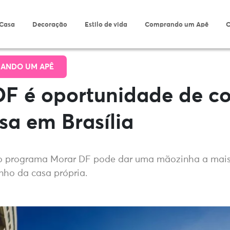
 Casa
Decoração
Estilo de vida
Comprando um Apê
O
ANDO UM APÊ
DF é oportunidade de c
a em Brasília
o programa Morar DF pode dar uma mãozinha a mais
nho da casa própria.