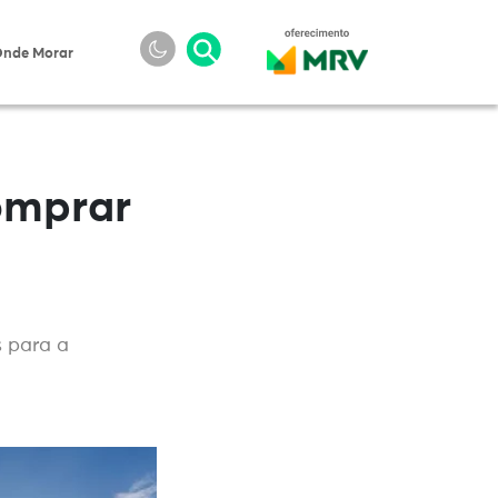
nde Morar
omprar
 para a