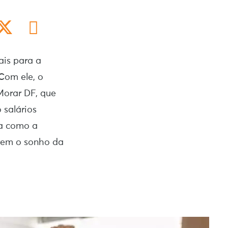
is para a
Com ele, o
Morar DF, que
 salários
da como a
arem o sonho da