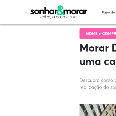
Papo de
HOME >
COMPR
Morar 
uma cas
Descubra como 
realização do so