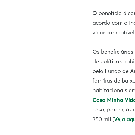
O benefício é co
acordo com o Índ
valor compatível
Os beneficiários
de políticas habi
pelo Fundo de A
famílias de baix
habitacionais e
Casa Minha Vid
caso, porém, as 
350 mil (
Veja aq