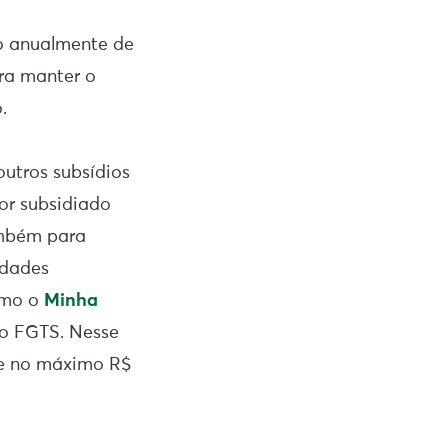
do anualmente de
ra manter o
.
outros subsídios
for subsidiado
ambém para
idades
omo o
Minha
do FGTS. Nesse
de no máximo R$