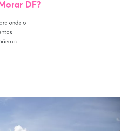
 Morar DF?
tora onde o
entos
mpõem a