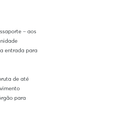
ssaporte – aos
unidade
da entrada para
bruta de até
vimento
órgão para