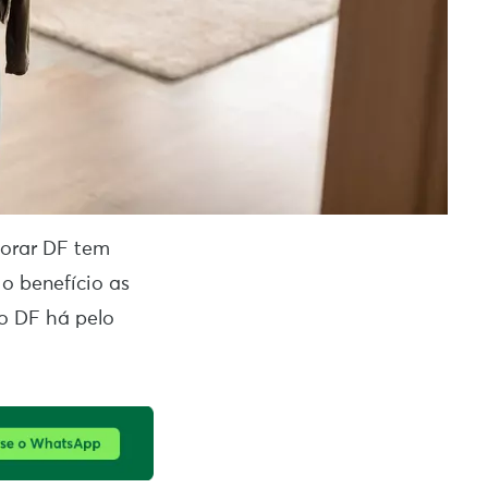
orar DF tem
o benefício as
no DF há pelo