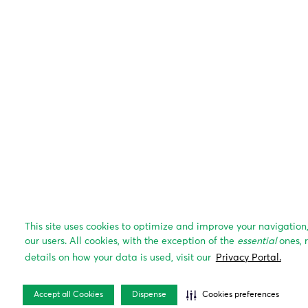
This site uses cookies to optimize and improve your navigation
our users. All cookies, with the exception of the
essential
ones, 
details on how your data is used, visit our
Privacy Portal.
Accept all Cookies
Dispense
Cookies preferences
Papo de Casa
Decoração
Estilo de vida
Comprando um 