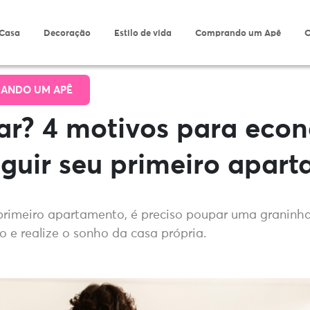
 Casa
Decoração
Estilo de vida
Comprando um Apê
O
ANDO UM APÊ
ar? 4 motivos para eco
guir seu primeiro apar
primeiro apartamento, é preciso poupar uma graninha
o e realize o sonho da casa própria.