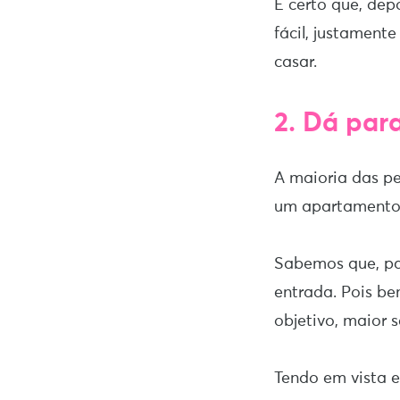
É certo que, dep
fácil, justament
casar.
2. Dá par
A maioria das p
um apartamento
Sabemos que, par
entrada. Pois b
objetivo, maior 
Tendo em vista e