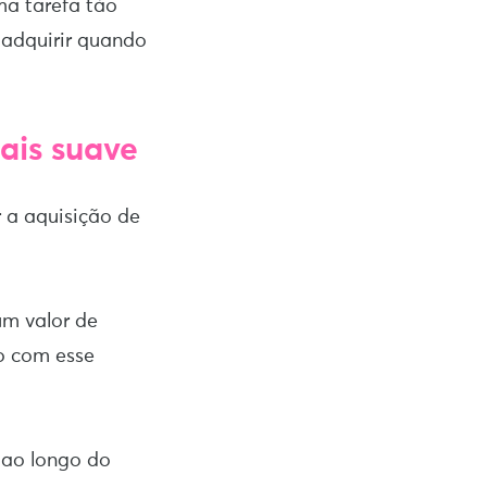
ma tarefa tão
 adquirir quando
ais suave
r a aquisição de
um valor de
o com esse
 ao longo do