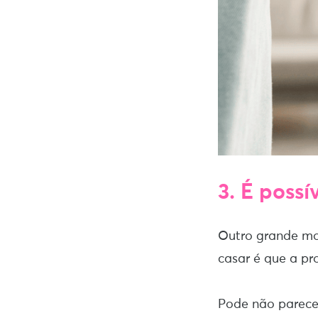
3. É poss
Outro grande mo
casar é que a p
Pode não parecer