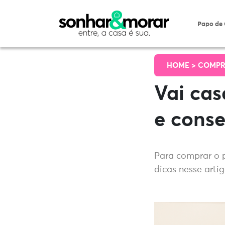
Papo de
HOME >
COMPR
Vai cas
e conse
Para comprar o 
dicas nesse artig