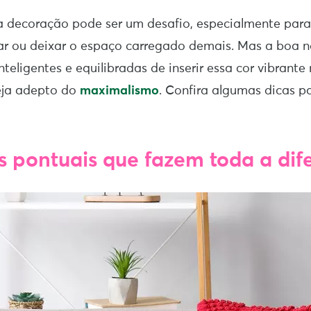
a decoração pode ser um desafio, especialmente par
r ou deixar o espaço carregado demais. Mas a boa no
teligentes e equilibradas de inserir essa cor vibrante
eja adepto do
maximalismo
. Confira algumas dicas p
es pontuais que fazem toda a dif