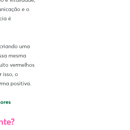
o e vitalidade,
unicação e o
cia é
 criando uma
 essa mesma
uito vermelhos
 isso, o
rma positiva.
cores
nte?