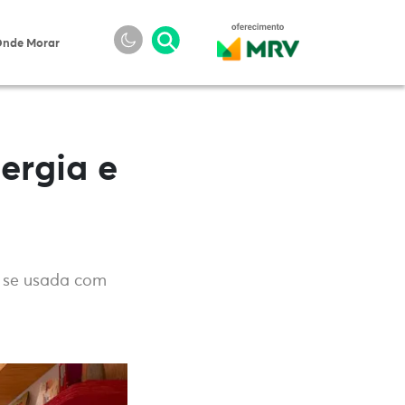
nde Morar
ergia e
, se usada com