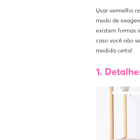
Usar vermelho n
medo de exagera
existem formas in
caso você não s
medida certa!
1. Detalh