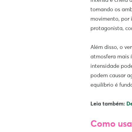
intensa e cheia 
tornando os amb
movimento, por 
protagonista, com
Além disso, o ve
atmosfera mais 
intensidade pod
podem causar agi
equilíbrio é fun
Leia também:
De
Como usar