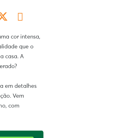
uma cor intensa,
alidade que o
da casa. A
gerado?
ja em detalhes
nção. Vem
nho, com