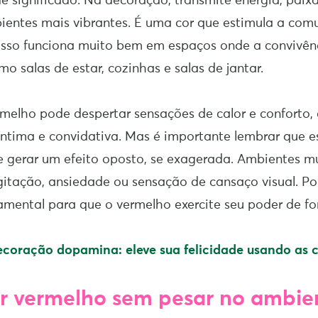
de significado. Na decoração, transmite energia, paixã
ientes mais vibrantes. É uma cor que estimula a com
isso funciona muito bem em espaços onde a convivên
o salas de estar, cozinhas e salas de jantar.
rmelho pode despertar sensações de calor e conforto,
íntima e convidativa. Mas é importante lembrar que
e gerar um efeito oposto, se exagerada. Ambientes m
tação, ansiedade ou sensação de cansaço visual. Por
damental para que o vermelho exercite seu poder de fo
coração dopamina: eleve sua felicidade usando as 
 vermelho sem pesar no ambie