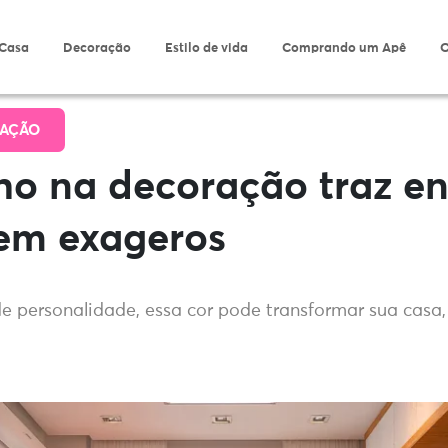
 Casa
Decoração
Estilo de vida
Comprando um Apê
O
AÇÃO
o na decoração traz en
sem exageros
de personalidade, essa cor pode transformar sua casa