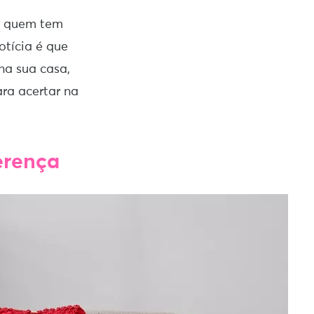
a quem tem
tícia é que
 na sua casa,
ara acertar na
erença