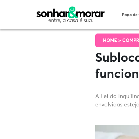
Papo de
HOME >
COMPR
Subloca
funcio
A Lei do Inquili
envolvidas estej