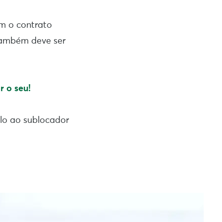
m o contrato
 também deve ser
r o seu!
-lo ao sublocador