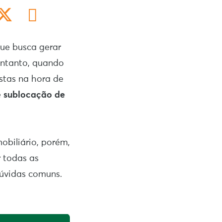
ue busca gerar
 entanto, quando
istas na hora de
e
sublocação de
biliário, porém,
r todas as
dúvidas comuns.