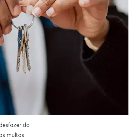
desfazer do
as multas