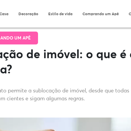
 Casa
Decoração
Estilo de vida
Comprando um Apê
O
ANDO UM APÊ
ção de imóvel: o que é
na?
nato permite a sublocação de imóvel, desde que todas 
am cientes e sigam algumas regras.