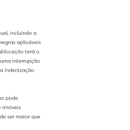
uel, incluindo a
regras aplicáveis
ublocação terá o
 uma interrupção
ma indenização
não pode
e imóveis
ode ser maior que