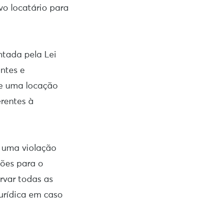
vo locatário para
ntada pela Lei
entes e
de uma locação
rentes à
é uma violação
ções para o
ervar todas as
jurídica em caso